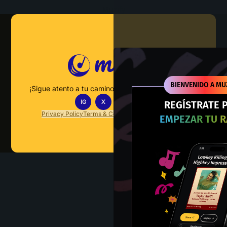
Muzify
BIENVENIDO A MU
¡Sigue atento a tu camino hacia el dominio musical!
IG
X
TT
IN
REGÍSTRATE 
Privacy Policy
Terms & Conditions
FAQs
Contact Us
EMPEZAR TU 