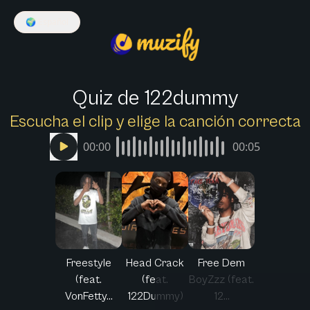
🌍
Español
Quiz de 122dummy
Escucha el clip y elige la canción correcta
00:00
00:05
Freestyle
Head Crack
Free Dem
(feat.
(feat.
BoyZzz (feat.
VonFetty...
122Dummy)
12...