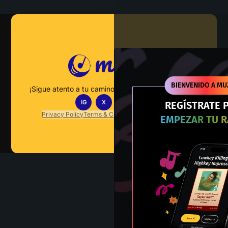
Muzify
BIENVENIDO A MU
¡Sigue atento a tu camino hacia el dominio musical!
IG
X
TT
IN
REGÍSTRATE 
Privacy Policy
Terms & Conditions
FAQs
Contact Us
EMPEZAR TU 