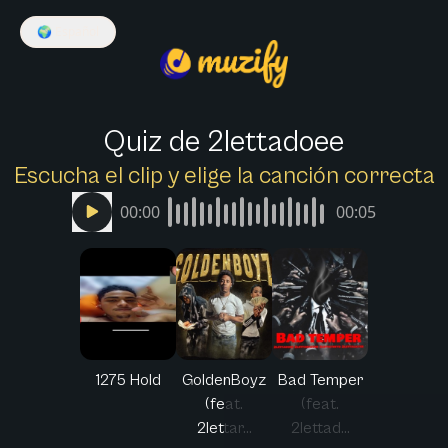
🌍
Español
Quiz de 2lettadoee
Escucha el clip y elige la canción correcta
00:00
00:05
1275 Hold
GoldenBoyz
Bad Temper
(feat.
(feat.
2lettar...
2lettad...