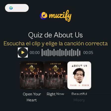
🌍
Español
Quiz de About Us
Escucha el clip y elige la canción correcta
00:00
00:05
Open Your
Right Now
Beautiful
Heart
Misery
Muzify