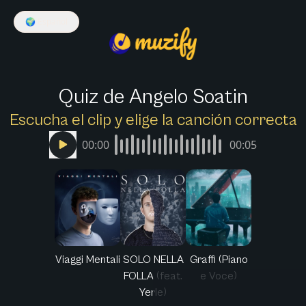
🌍
Español
Quiz de Angelo Soatin
Escucha el clip y elige la canción correcta
00:00
00:05
Viaggi Mentali
SOLO NELLA
Graffi (Piano
FOLLA (feat.
e Voce)
Yerle)