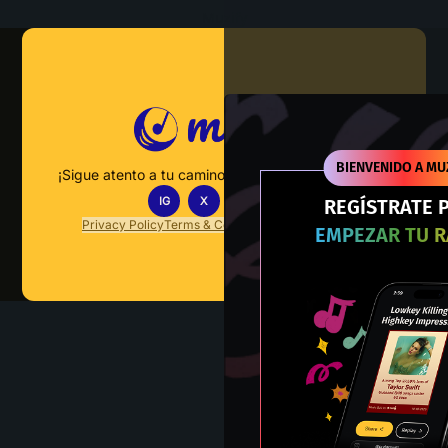
Muzify
BIENVENIDO A MU
¡Sigue atento a tu camino hacia el dominio musical!
IG
X
TT
IN
REGÍSTRATE 
Privacy Policy
Terms & Conditions
FAQs
Contact Us
EMPEZAR TU 