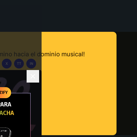
amino hacia el dominio musical!
X
TT
IN
carga la App
ZIFY
PARA
RACHA