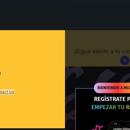
Muzify
¡Sigue atento a tu c
IG
Des
BIENVENIDO A MU
tact Us
REGÍSTRATE 
EMPEZAR TU 