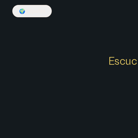
🌍
Español
Escuch