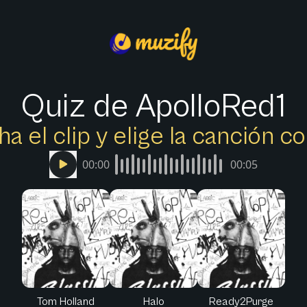
Quiz de ApolloRed1
a el clip y elige la canción c
00:00
00:05
Tom Holland
Halo
Ready2Purge