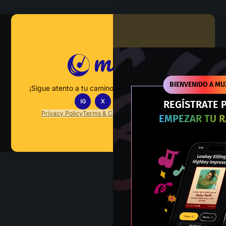
Muzify
BIENVENIDO A MU
¡Sigue atento a tu camino hacia el dominio musical!
IG
X
TT
IN
REGÍSTRATE 
Privacy Policy
Terms & Conditions
FAQs
Contact Us
EMPEZAR TU 