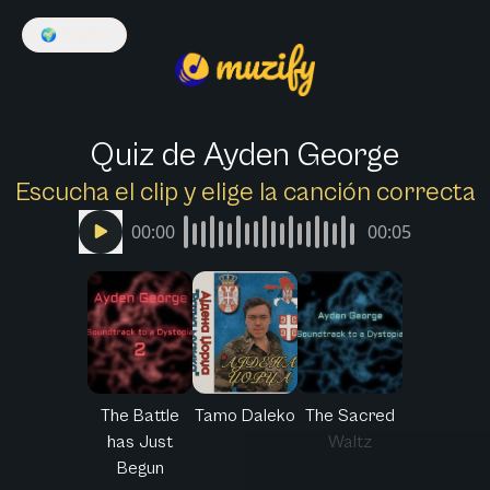
🌍
Español
Quiz de Ayden George
Escucha el clip y elige la canción correcta
00:00
00:05
The Battle
Tamo Daleko
The Sacred
has Just
Waltz
Begun