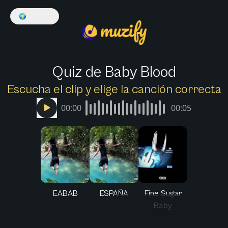
🌍
Español
Quiz de Baby Blood
Escucha el clip y elige la canción correcta
00:00
00:05
EABAB
ESPAÑA
Fine Sugar
Baby
Muzify