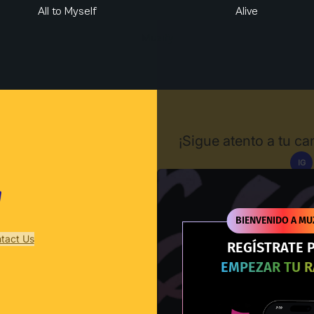
All to Myself
Alive
Muzify
¡Sigue atento a tu c
IG
Des
BIENVENIDO A MU
tact Us
REGÍSTRATE 
EMPEZAR TU 