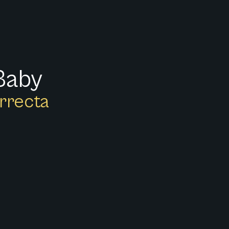
 Baby
orrecta