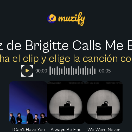
 de Brigitte Calls Me
a el clip y elige la canción c
00:00
00:05
I Can't Have You
Always Be Fine
We Were Never