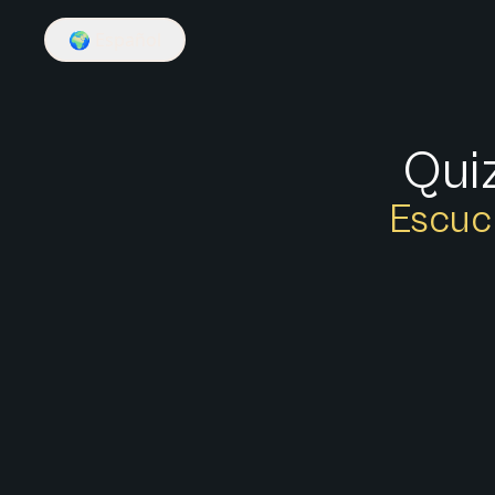
🌍
Español
Quiz
Escuch