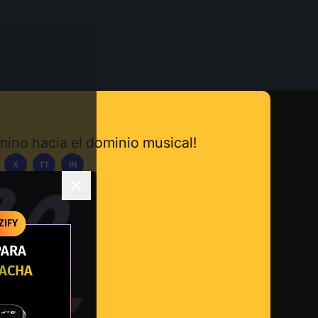
amino hacia el dominio musical!
X
TT
IN
carga la App
ZIFY
PARA
RACHA