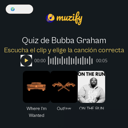
🌍
Español
Quiz de Bubba Graham
Escucha el clip y elige la canción correcta
00:00
00:05
Where I'm
Outlaw
ON THE RUN
Wanted
Muzify