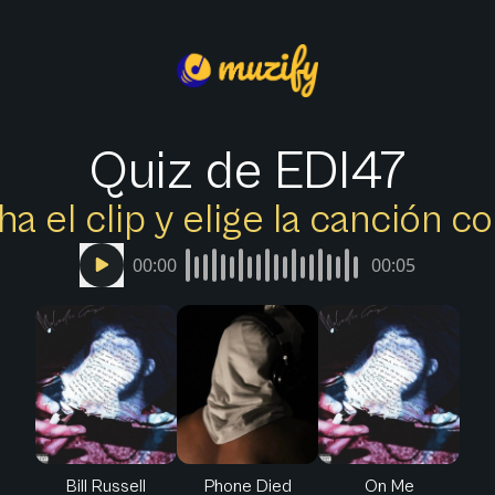
Quiz de EDI47
a el clip y elige la canción c
00:00
00:05
Bill Russell
Phone Died
On Me