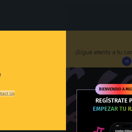
Muzify
¡Sigue atento a tu c
IG
Des
BIENVENIDO A MU
tact Us
REGÍSTRATE 
EMPEZAR TU 