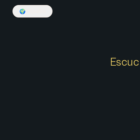
🌍
Español
Escuch