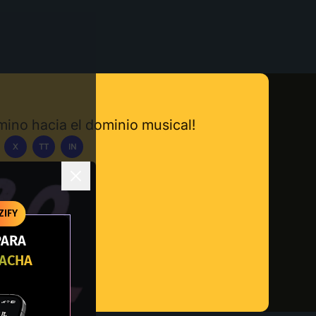
amino hacia el dominio musical!
X
TT
IN
carga la App
ZIFY
PARA
RACHA