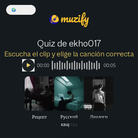
🌍
Español
Quiz de ekho017
Escucha el clip y elige la canción correcta
00:00
00:05
Рецепт
Русский
Диалоги
квартал
Muzify