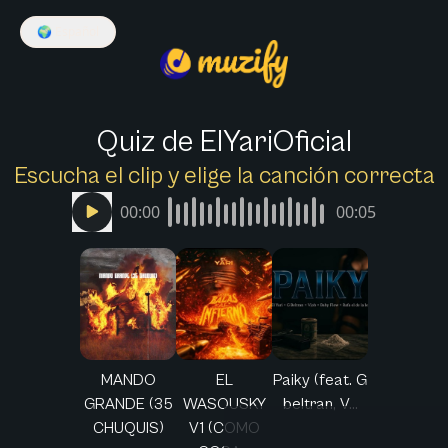
🌍
Español
Quiz de ElYariOficial
Escucha el clip y elige la canción correcta
00:00
00:05
MANDO
EL
Paiky (feat. G
GRANDE (35
WASOUSKY
beltran, V...
CHUQUIS)
V1 (COMO