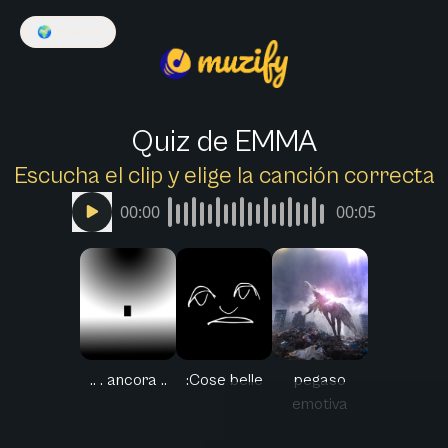
🌍
Español
Quiz de EMMA
Escucha el clip y elige la canción correcta
00:00
00:05
.. . ancora ..
:Cose belle
pegaso
emotiva
Muzify