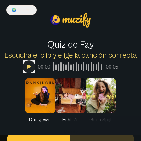
🌍
Español
Quiz de Fay
Escucha el clip y elige la canción correcta
00:00
00:05
Dankjewel
Echt Zo
Geen Spijt
Muzify