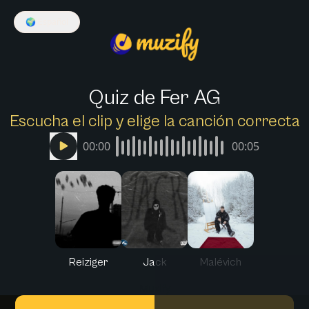
🌍
Español
Quiz de Fer AG
Escucha el clip y elige la canción correcta
00:00
00:05
Reiziger
Jack
Malévich
Muzify