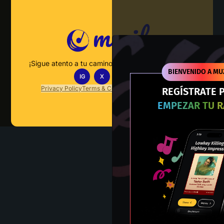
¡Sigue atento a tu camino hacia el dominio musical!
BIENVENIDO A MU
IG
X
TT
IN
Privacy Policy
Terms & Conditions
FAQs
Contact Us
REGÍSTRATE 
EMPEZAR TU 