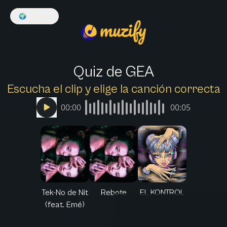
🌍
Español
Quiz de GEA
Escucha el clip y elige la canción correcta
00:00
00:05
Tek-No de Nit
Rebote
EL KONTROL
(feat. Emé)
Muzify