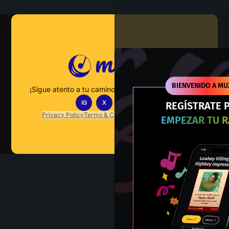
Muzify
BIENVENIDO A MU
¡Sigue atento a tu camino hacia el dominio musical!
IG
X
TT
IN
REGÍSTRATE 
Privacy Policy
Terms & Conditions
FAQs
Contact Us
EMPEZAR TU 