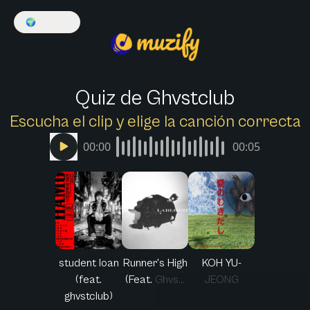
🌍
Español
Quiz de Ghvstclub
Escucha el clip y elige la canción correcta
00:00
00:05
student loan
Runner's High
KOH YU-
(feat.
(Feat. Ghvs...
JEONG
ghvstclub)