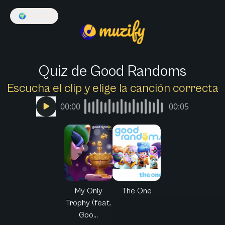
🌍
Español
Quiz de Good Randoms
Escucha el clip y elige la canción correcta
00:00
00:05
My Only
The One
Trophy (feat.
Goo...