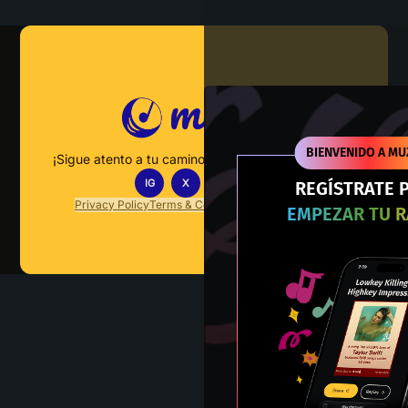
Muzify
BIENVENIDO A MU
¡Sigue atento a tu camino hacia el dominio musical!
IG
X
TT
IN
REGÍSTRATE 
Privacy Policy
Terms & Conditions
FAQs
Contact Us
EMPEZAR TU 