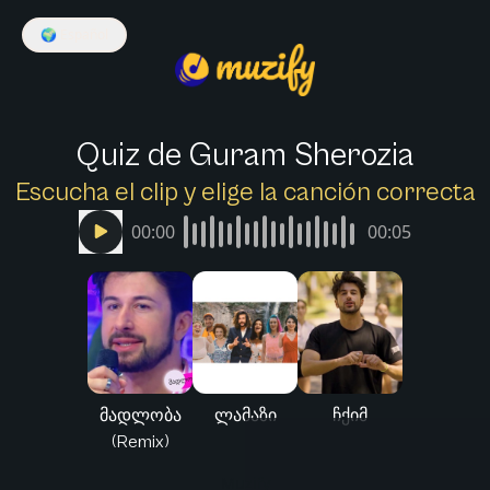
🌍
Español
Quiz de Guram Sherozia
Escucha el clip y elige la canción correcta
00:00
00:05
მადლობა
ლამაზი
ჩქიმ
(Remix)
Muzify