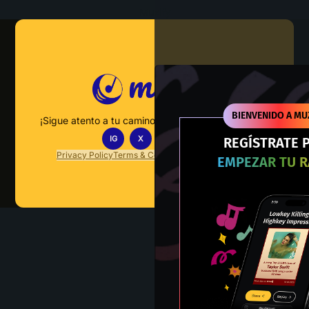
Muzify
BIENVENIDO A MU
¡Sigue atento a tu camino hacia el dominio musical!
IG
X
TT
IN
REGÍSTRATE 
Privacy Policy
Terms & Conditions
FAQs
Contact Us
EMPEZAR TU 