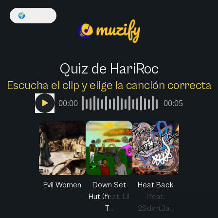
🌍
Español
Quiz de HariRoc
Escucha el clip y elige la canción correcta
00:00
00:05
Evil Women
Down Set
Heat Back
Hut (feat. Lil
(feat.
T...
2Sdxrt3a...