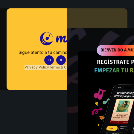
Muzify
BIENVENIDO A MU
¡Sigue atento a tu camino hacia el dominio musical!
IG
X
TT
IN
REGÍSTRATE 
Privacy Policy
Terms & Conditions
FAQs
Contact Us
EMPEZAR TU 