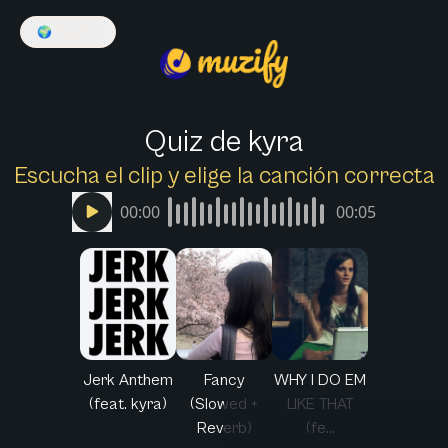
🌍
Español
Quiz de kyra
Escucha el clip y elige la canción correcta
00:00
00:05
Jerk Anthem
Fancy
WHY I DO EM
(feat. kyra)
(Slowed +
LIKE THAT
Reverb)
(fe...