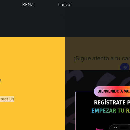
BENZ
Lanzo)
Muzify
¡Sigue atento a tu c
IG
Des
BIENVENIDO A MU
tact Us
REGÍSTRATE 
EMPEZAR TU 