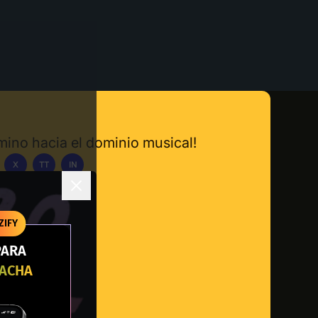
amino hacia el dominio musical!
X
TT
IN
carga la App
ZIFY
PARA
RACHA