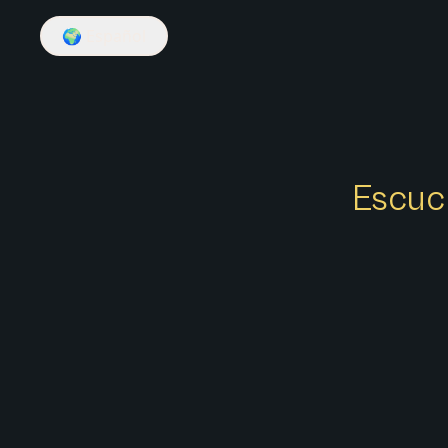
🌍
Español
Escuch