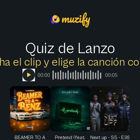
Quiz de Lanzo
a el clip y elige la canción c
00:00
00:05
BEAMER TO A
Pretend (feat.
Next up - S5 - E36