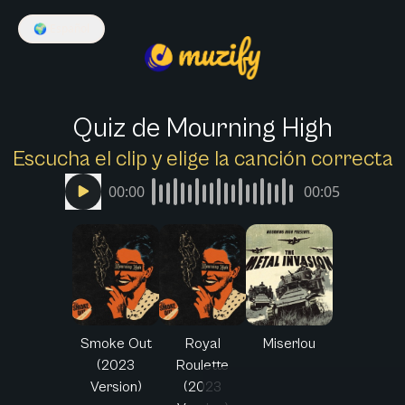
🌍
Español
Quiz de Mourning High
Escucha el clip y elige la canción correcta
00:00
00:05
Smoke Out
Royal
Miserlou
(2023
Roulette
Version)
(2023