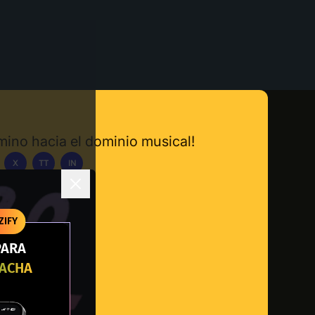
amino hacia el dominio musical!
X
TT
IN
carga la App
ZIFY
PARA
RACHA