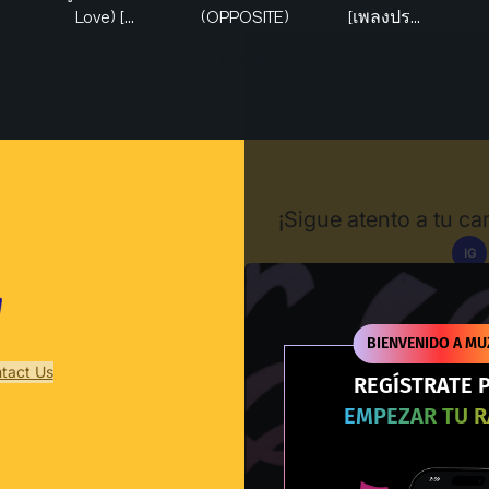
Love) [...
(OPPOSITE)
[เพลงปร...
Muzify
¡Sigue atento a tu c
IG
Des
BIENVENIDO A MU
tact Us
REGÍSTRATE 
EMPEZAR TU 