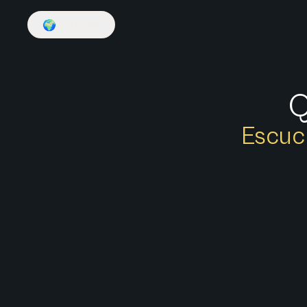
🌍
Español
Q
Escuch