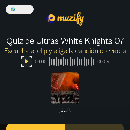
🌍
Español
Quiz de Ultras White Knights 07
Escucha el clip y elige la canción correcta
00:00
00:05
يا ليالي
Muzify