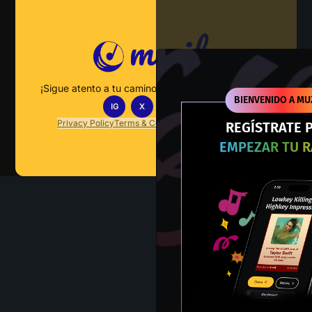
¡Sigue atento a tu camino hacia el dominio musical!
BIENVENIDO A MU
IG
X
TT
IN
Privacy Policy
Terms & Conditions
FAQs
Contact Us
REGÍSTRATE 
EMPEZAR TU 