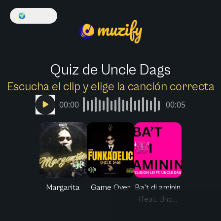
🌍
Español
Quiz de Uncle Dags
Escucha el clip y elige la canción correcta
00:00
00:05
Margarita
Game Over
Ba't di aminin
(feat. Unc...
Muzify