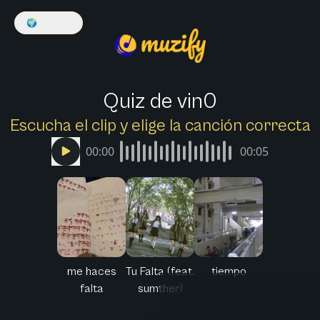
🌍
Español
Quiz de vin0
Escucha el clip y elige la canción correcta
00:00
00:05
me haces
Tu Falta (feat.
tiempo
falta
sumther)
Muzify