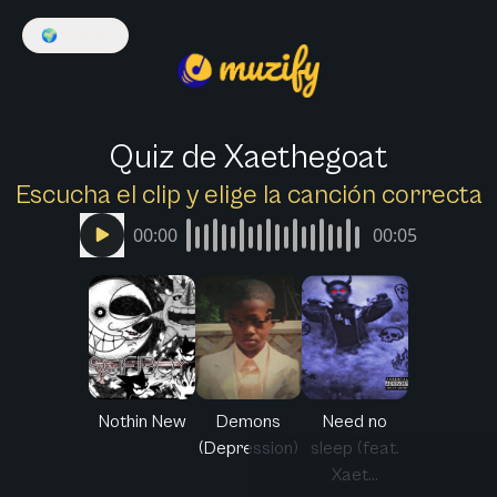
🌍
Español
Quiz de Xaethegoat
Escucha el clip y elige la canción correcta
00:00
00:05
Nothin New
Demons
Need no
(Depression)
sleep (feat.
Xaet...