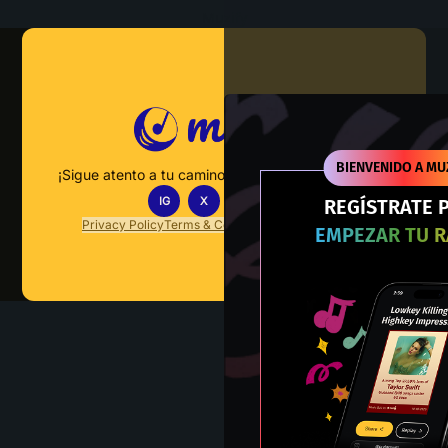
Muzify
BIENVENIDO A MU
¡Sigue atento a tu camino hacia el dominio musical!
IG
X
TT
IN
REGÍSTRATE 
Privacy Policy
Terms & Conditions
FAQs
Contact Us
EMPEZAR TU 