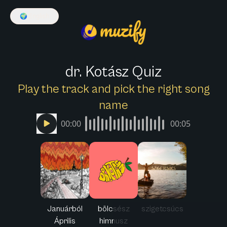
🌍
English
dr. Kotász Quiz
Play the track and pick the right song
name
00:00
00:05
Januárból
bölcsész
szigetcsúcs
Április
himnusz